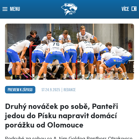
MENU
VÍCE
Preview k zápasu
st 24.9.2025 | redakce
Druhý nováček po sobě, Panteři
jedou do Písku napravit domácí
porážku od Olomouce
Podruhé za sebou se A-tým Goldea Panthers Otrokovice