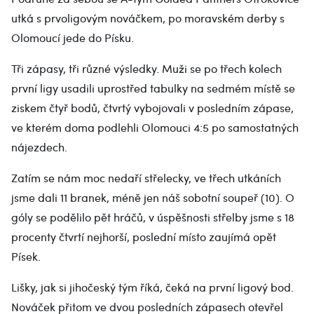
utká s prvoligovým nováčkem, po moravském derby s
Olomoucí jede do Písku.
Tři zápasy, tři různé výsledky. Muži se po třech kolech
první ligy usadili uprostřed tabulky na sedmém místě se
ziskem čtyř bodů, čtvrtý vybojovali v posledním zápase,
ve kterém doma podlehli Olomouci 4:5 po samostatných
nájezdech.
Zatím se nám moc nedaří střelecky, ve třech utkáních
jsme dali 11 branek, méně jen náš sobotní soupeř (10). O
góly se podělilo pět hráčů, v úspěšnosti střelby jsme s 18
procenty čtvrtí nejhorší, poslední místo zaujímá opět
Písek.
Lišky, jak si jihočeský tým říká, čeká na první ligový bod.
Nováček přitom ve dvou posledních zápasech otevřel