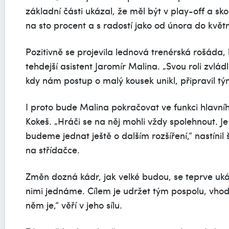
základní části ukázal, že měl být v play-off a s
na sto procent a s radostí jako od února do květ
Pozitivně se projevila lednová trenérská rošáda,
tehdejší asistent Jaromír Malina. „Svou roli zvládl
kdy nám postup o malý kousek unikl, připravil tý
I proto bude Malina pokračovat ve funkci hlavní
Kokeš. „Hráči se na něj mohli vždy spolehnout. J
budeme jednat ještě o dalším rozšíření,“ nastíni
na střídačce.
Změn dozná kádr, jak velké budou, se teprve uká
nimi jednáme. Cílem je udržet tým pospolu, vhodn
něm je,“ věří v jeho sílu.