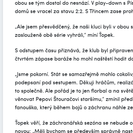
obou se tým dostal do nesnází. V play-down s Písk
domů se vracel za stavu 2:2. S Třincem zase proh
„Ale jsem přesvědčený, že naši kluci byli v obou 
zaslouženě obě série vyhráli,“ míní Ťopek.
S odstupem času přiznává, že klub byl připravený
čtvrtém zápase baráže ho mohl naštěstí hodit do
„Jsme pokorní. Stát se samozřejmě mohlo cokoliv, a
podepsaní pod sestupem. Děkuji hráčům, realizá
to společně. Ale pořád je to jen florbal a na světě 
věnovat Pepovi Štouračovi staršímu,“ zmínil pře
fanouška, který během bojů o záchranu náhle ze
Ťopek věří, že záchranářská sezóna se nebude 
novou: „Měli bychom se především správně nasta