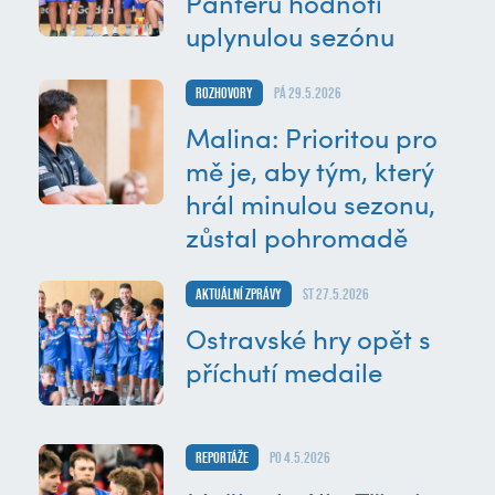
Panterů hodnotí
uplynulou sezónu
Rozhovory
pá 29.5.2026
Malina: Prioritou pro
mě je, aby tým, který
hrál minulou sezonu,
zůstal pohromadě
Aktuální zprávy
st 27.5.2026
Ostravské hry opět s
příchutí medaile
Reportáže
po 4.5.2026