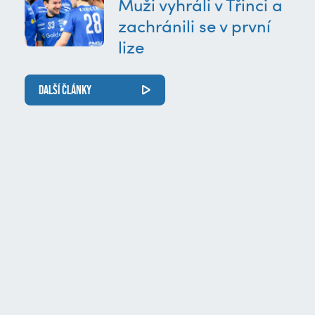
Muži vyhráli v Třinci a
zachránili se v první
lize
DALŠÍ ČLÁNKY