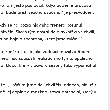
koro tam ještě postoupil. Když budeme pracovat
na, bude příští sezóna úspěšná,“ je přesvědčený.
 kdy se na pozici hlavního trenéra posunul
 skvěle. Skoro tým dostal do play-off a ve chvíli,
m na boje o záchranu, které jsme zvládli.“
ho trenéra stejně jako vedoucí mužstva Radim
e nedílnou součástí realizačního týmu. Společně
l šéf klubu, který v závěru sezony také vypomáhal
že. „Hráčům jsme dali chviličku oddech, ale už s
ě jej doplnit a maximalizovat potenciál, který v