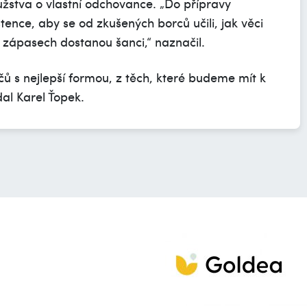
stva o vlastní odchovance. „Do přípravy
tence, aby se od zkušených borců učili, jak věci
h zápasech dostanou šanci,“ naznačil.
čů s nejlepší formou, z těch, které budeme mít k
dal Karel Ťopek.