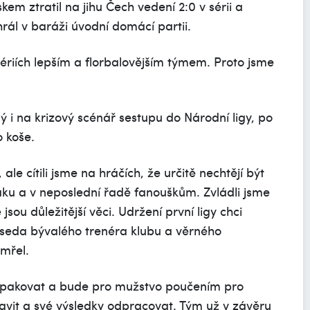
em ztratil na jihu Čech vedení 2:0 v sérii a
rál v baráži úvodní domácí partii.
sériích lepším a florbalovějším týmem. Proto jsme
 i na krizový scénář sestupu do Národní ligy, po
 koše.
le cítili jsme na hráčích, že určitě nechtějí být
ku a v neposlední řadě fanouškům. Zvládli jsme
jsou důležitější věci. Udržení první ligy chci
dseda bývalého trenéra klubu a věrného
mřel.
opakovat a bude pro mužstvo poučením pro
vit a své výsledky odpracovat. Tým už v závěru