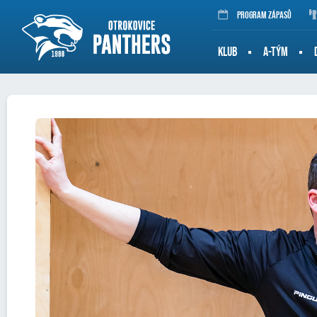
Program zápasů
KLUB
A-TÝM