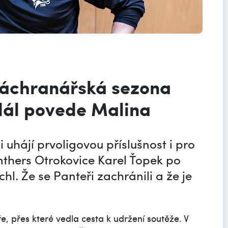
 záchranářská sezona
dál povede Malina
uhájí prvoligovou příslušnost i pro
anthers Otrokovice Karel Ťopek po
chl. Že se Panteři zachránili a že je
eře, přes které vedla cesta k udržení soutěže. V