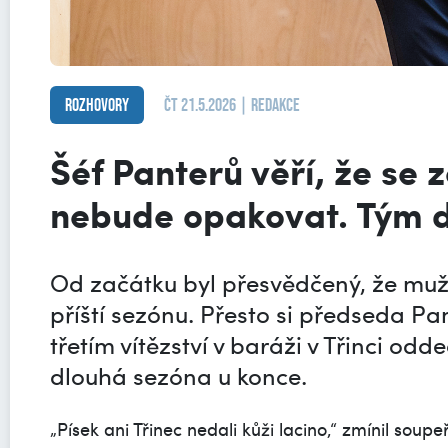
Rozhovory
čt 21.5.2026 | redakce
Šéf Panterů věří, že se
nebude opakovat. Tým 
Od začátku byl přesvědčený, že muži 
příští sezónu. Přesto si předseda P
třetím vítězství v baráži v Třinci odde
dlouhá sezóna u konce.
„Písek ani Třinec nedali kůži lacino,“ zmínil soup