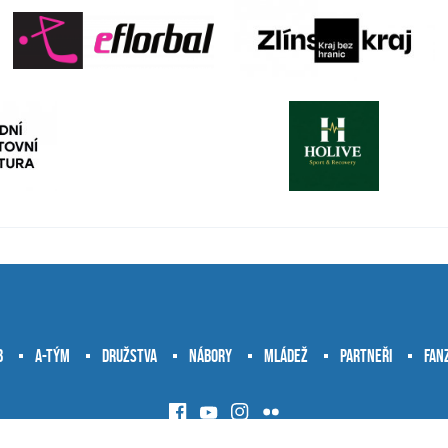
b
A-tým
Družstva
Nábory
Mládež
Partneři
Fan