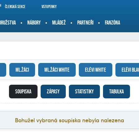
Členská sekce
Vstupenky
DRUŽSTVA
NÁBORY
MLÁDEŽ
PARTNEŘI
FANZÓNA
ML.ŽÁCI
ML.ŽÁCI WHITE
ELÉVI WHITE
ELÉVI BLA
SOUPISKA
ZÁPASY
STATISTIKY
TABULKA
Bohužel vybraná soupiska nebyla nalezena