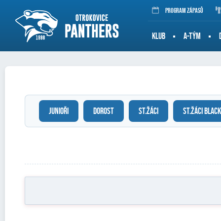
Program zápasů
KLUB
A-TÝM
JUNIOŘI
DOROST
ST.ŽÁCI
ST.ŽÁCI BLACK