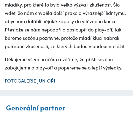
mladíky, pro které to byla velká výzva i zkušenost. Šlo
vidět, že nám chyběla delší praxe a výraznější lídr týmu,
abychom dotáhli nějaké zápasy do vítězného konce.
Přestože se nám nepodařilo postoupit do play-off, tak
bereme sezónu pozitivně, protože mladí kluci nabrali
potřebné zkušenosti, ze kterých budou v budoucnu těžit.
Děkujeme všem hráčům a věříme, že příští sezónu
zabojujeme o play-off a popereme se o lepší výsledky.
FOTOGALERIE JUNIOŘI
Generální partner