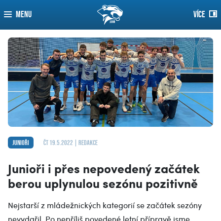
MENU
VÍCE
Junioři
čt 19.5.2022 | Redakce
Junioři i přes nepovedený začátek
berou uplynulou sezónu pozitivně
Nejstarší z mládežnických kategorií se začátek sezóny
nevydařil. Po nepříliš povedené letní přípravě jsme