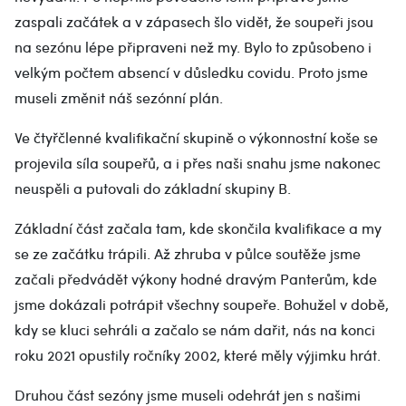
zaspali začátek a v zápasech šlo vidět, že soupeři jsou
na sezónu lépe připraveni než my. Bylo to způsobeno i
velkým počtem absencí v důsledku covidu. Proto jsme
museli změnit náš sezónní plán.
Ve čtyřčlenné kvalifikační skupině o výkonnostní koše se
projevila síla soupeřů, a i přes naši snahu jsme nakonec
neuspěli a putovali do základní skupiny B.
Základní část začala tam, kde skončila kvalifikace a my
se ze začátku trápili. Až zhruba v půlce soutěže jsme
začali předvádět výkony hodné dravým Panterům, kde
jsme dokázali potrápit všechny soupeře. Bohužel v době,
kdy se kluci sehráli a začalo se nám dařit, nás na konci
roku 2021 opustily ročníky 2002, které měly výjimku hrát.
Druhou část sezóny jsme museli odehrát jen s našimi