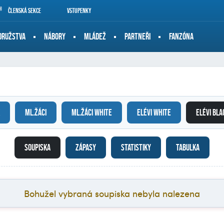
Členská sekce
Vstupenky
DRUŽSTVA
NÁBORY
MLÁDEŽ
PARTNEŘI
FANZÓNA
ML.ŽÁCI
ML.ŽÁCI WHITE
ELÉVI WHITE
ELÉVI BLA
SOUPISKA
ZÁPASY
STATISTIKY
TABULKA
Bohužel vybraná soupiska nebyla nalezena