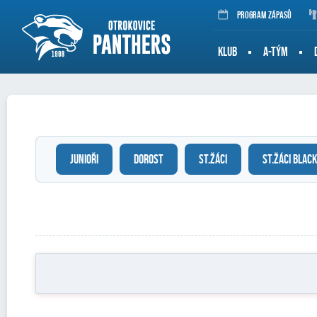
Program zápasů
KLUB
A-TÝM
JUNIOŘI
DOROST
ST.ŽÁCI
ST.ŽÁCI BLACK