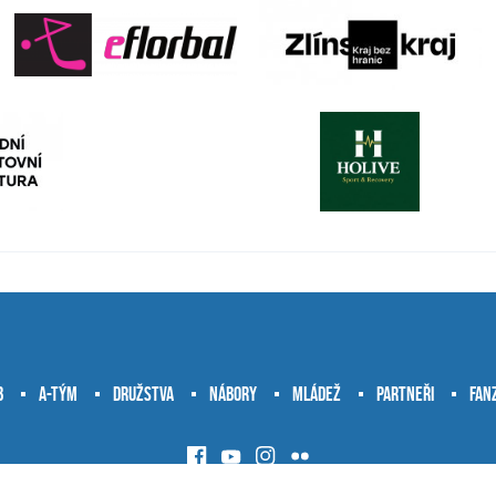
b
A-tým
Družstva
Nábory
Mládež
Partneři
Fan