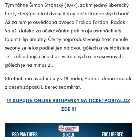
Tým táhne Šimon Stránský (10+7), zatím jediný liberecký
hráč, který posbíral dvouciferný počet kanadských bodů.
Až za ním je osvědčená dvojice Prokop Ferdan-Radek
Valeš, daleko za očekáváním pak hraje osmnáctiletý
talent Filip Smutný. Čtvrtý nejproduktivnější hráč minulé
sezony se letos podílel jen na dvou gólech a ve statistice
+/- zohledňující účast při vstřelených a inkasovaných
gólech je na minus 21.
Střetnutí má úvodní buly v 18 hodin, Panteři doma zdolali
z deseti zápasů Liberec sedmkrát.
!!! KUPUJTE ONLINE VSTUPENKY NA TICKETPORTAL.CZ
ZDE !!!