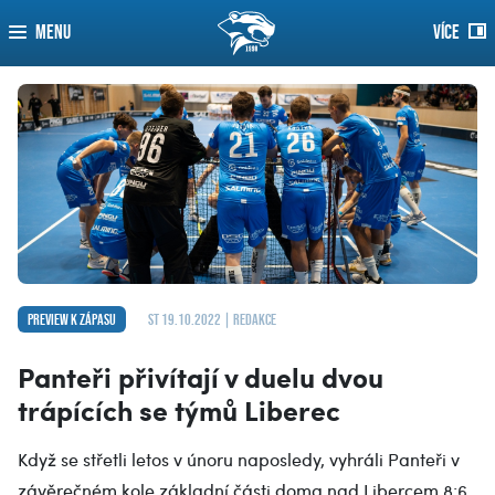
MENU
VÍCE
Preview k zápasu
st 19.10.2022 | redakce
Panteři přivítají v duelu dvou
trápících se týmů Liberec
Když se střetli letos v únoru naposledy, vyhráli Panteři v
závěrečném kole základní části doma nad Libercem 8:6