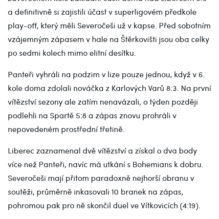
a definitivně si zajistili účast v superligovém předkole
play-off, který měli Severočeši už v kapse. Před sobotním
vzájemným zápasem v hale na Štěrkovišti jsou oba celky
po sedmi kolech mimo elitní desítku.
Panteři vyhráli na podzim v lize pouze jednou, když v 6.
kole doma zdolali nováčka z Karlových Varů 8:3. Na první
vítězství sezony ale zatím nenavázali, o týden později
podlehli na Spartě 5:8 a zápas znovu prohráli v
nepovedeném prostřední třetině.
Liberec zaznamenal dvě vítězství a získal o dva body
více než Panteři, navíc má utkání s Bohemians k dobru.
Severočeši mají přitom paradoxně nejhorší obranu v
soutěži, průměrně inkasovali 10 branek na zápas,
pohromou pak pro ně skončil duel ve Vítkovicích (4:19).