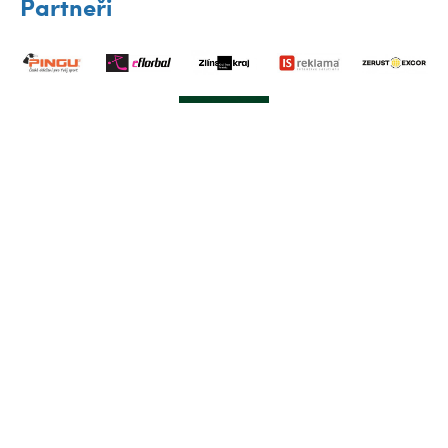
Partneři
Klub
A-tým
Družstva
Nábory
Mládež
Partneři
Fanzóna