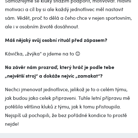
Samozřejmě se kluky snažím podpořit, motivovat. Hlavní
motivaci a cíl by si ale každý jednotlivec měl nastavit
sám. Vědět, proč to dělá a čeho chce v nejen sportovním,
ale i v osobním životě dosáhnout.
Máš nějaký svůj osobní rituál před zápasem?
Kávička, „žvýka“ a jdeme na to 😊
Na závěr nám prozraď, který hráč je podle tebe
„největší stroj“ a dokáže nejvíc „zamakat“?
Nechci jmenovat jednotlivce, jelikož je to o celém týmu,
jak budou jako celek připraveni. Tuhle letní přípravu mě
potěšila většina kluků z týmu, jak k tomu přistoupila.
Nejspíš už pochopili, že bez pořádné kondice to prostě
nejde!