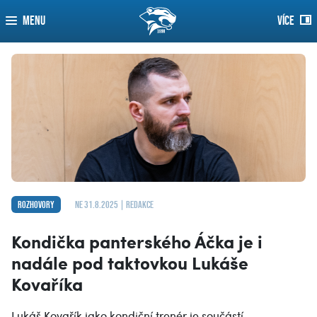
MENU
VÍCE
Rozhovory
ne 31.8.2025 | redakce
Kondička panterského Áčka je i
nadále pod taktovkou Lukáše
Kovaříka
Lukáš Kovařík jako kondiční trenér je součástí