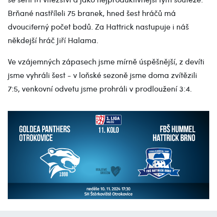
Brňané nastříleli 75 branek, hned šest hráčů má
dvouciferný počet bodů. Za Hattrick nastupuje i náš
někdejší hráč Jiří Halama.
Ve vzájemných zápasech jsme mírně úspěšnější, z devíti
jsme vyhráli šest - v loňské sezoně jsme doma zvítězili
7:5, venkovní odvetu jsme prohráli v prodloužení 3:4.