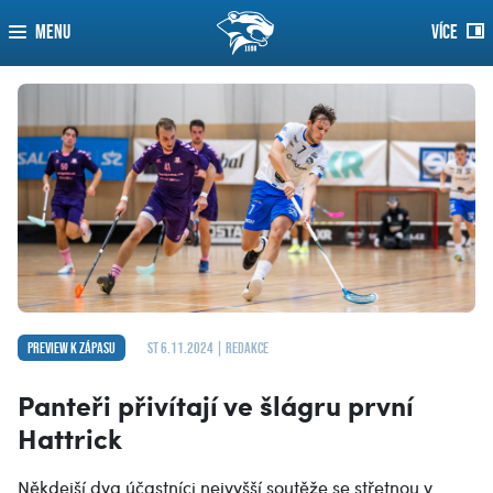
MENU
VÍCE
Preview k zápasu
st 6.11.2024 | redakce
Panteři přivítají ve šlágru první
Hattrick
Někdejší dva účastníci nejvyšší soutěže se střetnou v