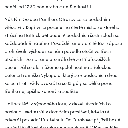
neděli od 17:30 hodin v hale na Štěrkovišti.
Náš tým Goldea Panthers Otrokovice se posledním
vítězství v Kopřivnici posunul na čtvrté místo, ze kterého
ztrácí na Hattrick pět bodů. V posledních šesti kolech se
každopádně trápíme. Pokaždé jsme v určité fázi zápasu
prohrávali, výsledek se nám povedlo otočit ve třech
utkáních. Doma jsme prohráli dvě ze tří předešlých
duelů. Dál se ale můžeme spolehnout na střeleckou
potenci Františka Vykopala, který se v posledních dvou
kolech trefil vždy dvakrát a se 13 góly se dělí o pozici
třetího nejlepšího kanonýra soutěže.
Hattrick těží z výhodného losu, z deseti úvodních kol
nastoupil sedmkrát v domácím prostředí, kde také
odehrál poslední tři střetnutí. Do Otrokovic přijíždí hosté
se sérií tří vítězství a jako nejproduktivnější tým soutěže.