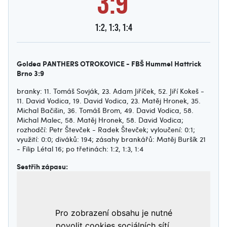
3:9
1:2, 1:3, 1:4
Goldea PANTHERS OTROKOVICE - FBŠ Hummel Hattrick
Brno 3:9
branky: 11. Tomáš Sovják, 23. Adam Jiříček, 52. Jiří Kokeš -
11. David Vodica, 19. David Vodica, 23. Matěj Hronek, 35.
Michal Bačišin, 36. Tomáš Brom, 49. David Vodica, 58.
Michal Malec, 58. Matěj Hronek, 58. David Vodica;
rozhodčí: Petr Števček - Radek Števček; vyloučení: 0:1;
využití: 0:0; diváků: 194; zásahy brankářů: Matěj Buršík 21
- Filip Létal 16; po třetinách: 1:2, 1:3, 1:4
Sestřih zápasu: