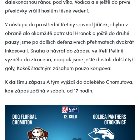
dalekonosnou ránou pod víko, Vodica ale ještě do první
přestávky vrátil hostům těsné vedení.
V nástupu do prostřední třetiny srovnal Jiříček, chybu v
obraně ale okamžitě potrestal Hronek a ještě do druhé
pauzy jsme po dalších defenzivních přehmatech dvakrát
inkasovali. Snaha o návrat do zápasu ve třetí třetině
vyzněla do ztracena, naopak jsme ještě dostali další čtyři
góly, Kokeš šťastným zásahem pouze korigoval.
K dalšímu zápasu A tým vyjíždí do dalekého Chomutova,
kde zápas začíná v sobotu od 17 hodin.