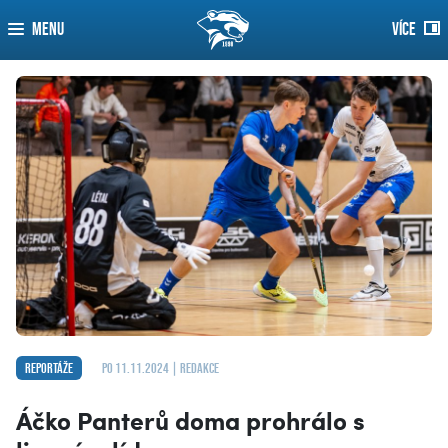
MENU
VÍCE
Reportáže
po 11.11.2024 | redakce
Áčko Panterů doma prohrálo s