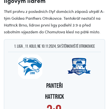
ligovým lídrem
Třetí prohru z posledních čtyř domácích zápasů utrpěl A-
tým Goldea Panthers Otrokovice. Tentokrát nestačil na
Hattrick Brno, lídrovi první ligy podlehl 3:9 a před
sobotním výjezdem do Chomutova klesl na páté místo.
1. Liga , 11. kolo, ne 10.11.2024, SH Štěrkoviště Otrokovice
PANTEŘI
Hattrick