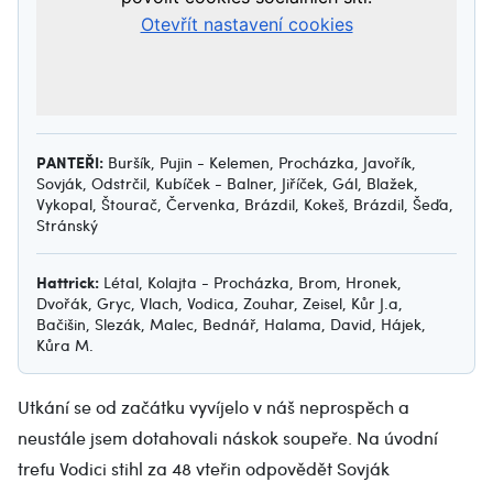
PANTEŘI:
Buršík, Pujin - Kelemen, Procházka, Javořík,
Sovják, Odstrčil, Kubíček - Balner, Jiříček, Gál, Blažek,
Vykopal, Štourač, Červenka, Brázdil, Kokeš, Brázdil, Šeďa,
Stránský
Hattrick:
Létal, Kolajta - Procházka, Brom, Hronek,
Dvořák, Gryc, Vlach, Vodica, Zouhar, Zeisel, Kůr J.a,
Bačišin, Slezák, Malec, Bednář, Halama, David, Hájek,
Kůra M.
Utkání se od začátku vyvíjelo v náš neprospěch a
neustále jsem dotahovali náskok soupeře. Na úvodní
trefu Vodici stihl za 48 vteřin odpovědět Sovják