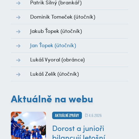
Patrik Silný
(brankář)
Dominik Tomeček
(útočník)
Jakub Ťopek
(útočník)
Jan Ťopek
(útočník)
Lukáš Vyoral
(obránce)
Lukáš Zelík
(útočník)
Aktuálně na webu
Aktuální zprávy
čt 4.6.2026
Dorost a junioři
bilancují letošní