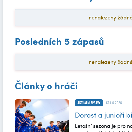
nenalezeny žádné a
Posledních 5 zápasů
nenalezeny žádné a
Články o hráči
Aktuální zprávy
čt 4.6.2026
Dorost a junioři b
Letošní sezona je pro na