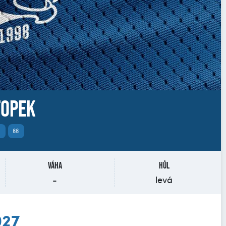
Ťopek
K
66
Váha
Hůl
-
levá
027