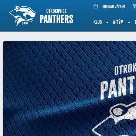
Program zápasů
KLUB
A-TÝM