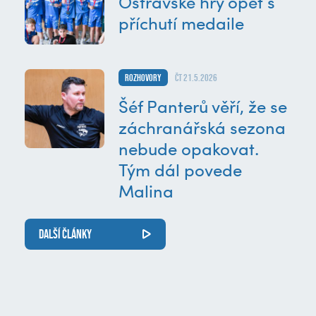
Ostravské hry opět s
příchutí medaile
Rozhovory
čt 21.5.2026
Šéf Panterů věří, že se
záchranářská sezona
nebude opakovat.
Tým dál povede
Malina
DALŠÍ ČLÁNKY