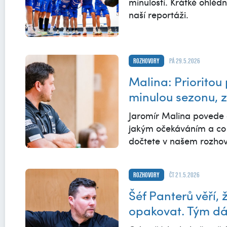
minulostí. Krátké ohléd
naší reportáži.
Rozhovory
pá 29.5.2026
Malina: Prioritou 
minulou sezonu, 
Jaromír Malina povede á
jakým očekáváním a co n
dočtete v našem rozhov
Rozhovory
čt 21.5.2026
Šéf Panterů věří
opakovat. Tým dá