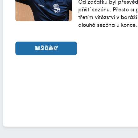
Od začátku byl přesvědč
příští sezónu. Přesto s
třetím vítězství v baráži
dlouhá sezóna u konce.
DALŠÍ ČLÁNKY