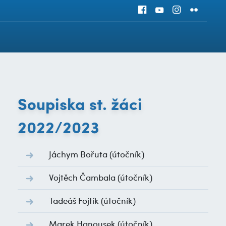
Soupiska st. žáci
2022/2023
Jáchym Bořuta
(útočník)
Vojtěch Čambala
(útočník)
Tadeáš Fojtík
(útočník)
Marek Hanousek
(útočník)