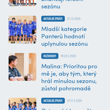
sezónu
Aktuální zprávy
st 3.6.2026
Mladší kategorie
Panterů hodnotí
uplynulou sezónu
Rozhovory
pá 29.5.2026
Malina: Prioritou pro
mě je, aby tým, který
hrál minulou sezonu,
zůstal pohromadě
Aktuální zprávy
st 27.5.2026