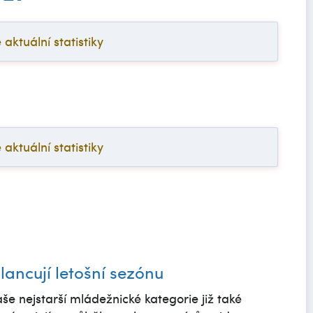
ktuální statistiky
ktuální statistiky
ilancují letošní sezónu
še nejstarší mládežnické kategorie již také