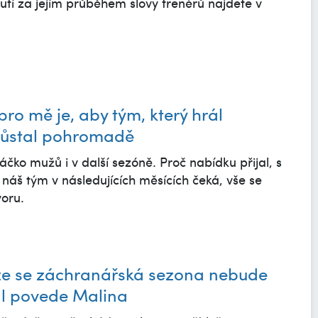
nutí za jejím průběhem slovy trenérů najdete v
pro mě je, aby tým, který hrál
zůstal pohromadě
čko mužů i v další sezóně. Proč nabídku přijal, s
áš tým v následujících měsících čeká, vše se
oru.
, že se záchranářská sezona nebude
l povede Malina