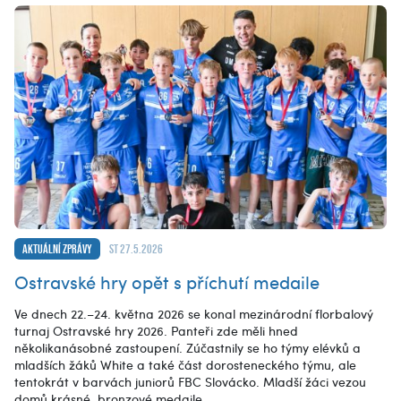
Aktuální zprávy
st 27.5.2026
Ostravské hry opět s příchutí medaile
Ve dnech 22.–24. května 2026 se konal mezinárodní florbalový
turnaj Ostravské hry 2026. Panteři zde měli hned
několikanásobné zastoupení. Zúčastnily se ho týmy elévků a
mladších žáků White a také část dorosteneckého týmu, ale
tentokrát v barvách juniorů FBC Slovácko. Mladší žáci vezou
domů krásné, bronzové medaile.