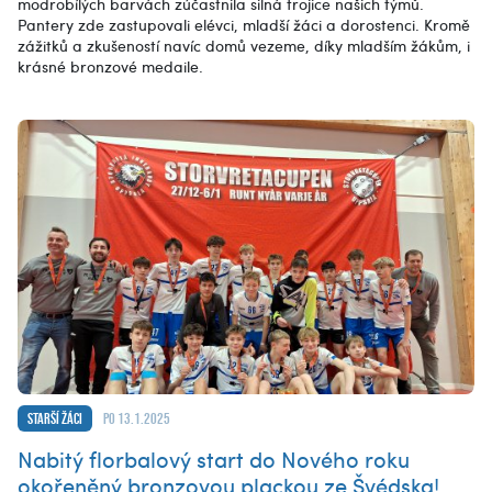
modrobílých barvách zúčastnila silná trojice našich týmů.
Pantery zde zastupovali elévci, mladší žáci a dorostenci. Kromě
zážitků a zkušeností navíc domů vezeme, díky mladším žákům, i
krásné bronzové medaile.
Starší žáci
po 13.1.2025
Nabitý florbalový start do Nového roku
okořeněný bronzovou plackou ze Švédska!