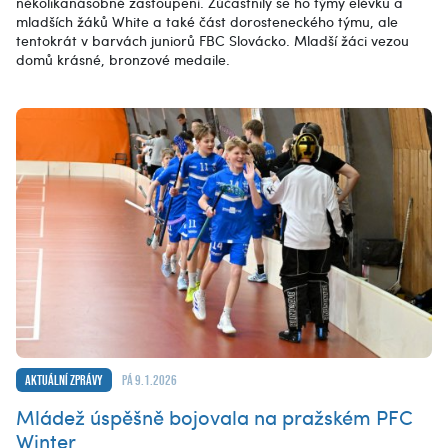
několikanásobné zastoupení. Zúčastnily se ho týmy elévků a
mladších žáků White a také část dorosteneckého týmu, ale
tentokrát v barvách juniorů FBC Slovácko. Mladší žáci vezou
domů krásné, bronzové medaile.
Aktuální zprávy
pá 9.1.2026
Mládež úspěšně bojovala na pražském PFC
Winter