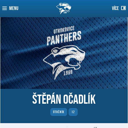
MENU
VÍCE
Štěpán Očadlík
ÚTOČNÍK
12