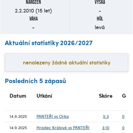
Narozen
Výška
2.2.2010 (15 let)
-
Váha
Hůl
-
levá
Aktuální statistiky 2026/2027
nenalezeny žádné aktuální statistiky
Posledních 5 zápasů
Datum
Utkání
Skóre
G
14.9.2025
PANTEŘI vs Orka
5:3
0
14.9.2025
Hradec Králové vs PANTEŘI
3:10
0