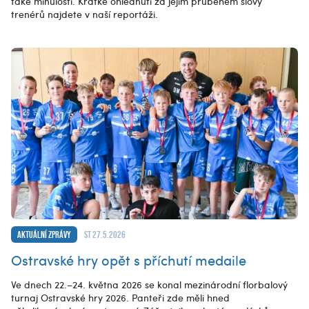
také minulostí. Krátké ohlédnutí za jejím průběhem slovy
trenérů najdete v naší reportáži.
Aktuální zprávy
st 27.5.2026
Ostravské hry opět s příchutí medaile
Ve dnech 22.–24. května 2026 se konal mezinárodní florbalový
turnaj Ostravské hry 2026. Panteři zde měli hned