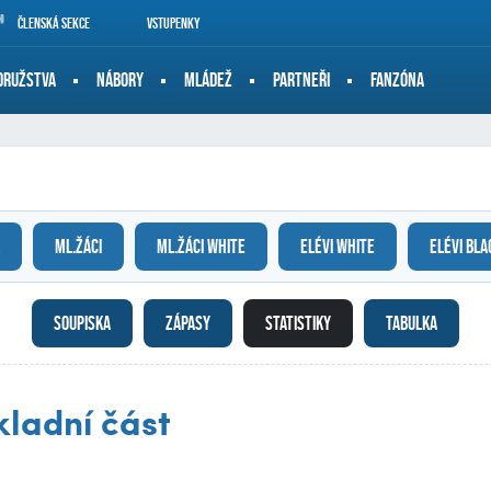
Členská sekce
Vstupenky
DRUŽSTVA
NÁBORY
MLÁDEŽ
PARTNEŘI
FANZÓNA
ML.ŽÁCI
ML.ŽÁCI WHITE
ELÉVI WHITE
ELÉVI BLA
SOUPISKA
ZÁPASY
STATISTIKY
TABULKA
kladní část