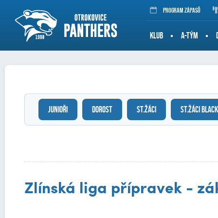
Program zápasů
KLUB
A-TÝM
JUNIOŘI
DOROST
ST.ŽÁCI
ST.ŽÁCI BLACK
Zlínská liga přípravek - zá