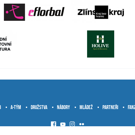
b
A-tým
Družstva
Nábory
Mládež
Partneři
Fan