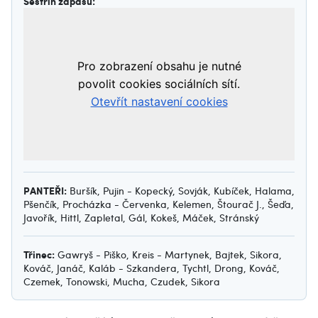
Sestřih zápasu:
PANTEŘI:
Buršík, Pujin - Kopecký, Sovják, Kubíček, Halama,
Pšenčík, Procházka - Červenka, Kelemen, Štourač J., Šeďa,
Javořík, Hittl, Zapletal, Gál, Kokeš, Máček, Stránský
Třinec:
Gawryš - Piško, Kreis - Martynek, Bajtek, Sikora,
Kováč, Janáč, Kaláb - Szkandera, Tychtl, Drong, Kováč,
Czemek, Tonowski, Mucha, Czudek, Sikora