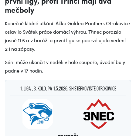
první ligy, proti Třinci mají dva
mečboly
Konečně klidné utkání. Áčko Goldea Panthers Otrokovice
oslavilo Svátek práce domácí výhrou. Třinec porazilo
jasně 11:5 a v baráži o první ligu se poprvé ujalo vedení
2:1 na zápasy.
Sérii může ukončit v neděli v hale soupeře, úvodní buly
padne v 17 hodin.
1. Liga , 3. kolo, pá 1.5.2026, SH Štěrkoviště Otrokovice