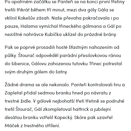
Po opatrném začátku se Panteři se na konci první třetiny
trefili třikrát během tří minut, mezi dva góly Gála se
vklínil Kokešův zásah. Naše převaha pokračovala i po
pauze, Halama vymíchal třineckého gólmana a Gál po
nezištné nahrávce Kubíčka uklízel do prázdné brány.
Pak se poprvé prosadili hosté šťastným nahozením od
půlky. Štourač odpověděl parádní přesilovkovou ránou
do šibenice, Gálovu zahozenou tutovku Třinec potrestal
svým druhým gólem do šatny.
Žádné drama se ale nekonalo. Panteři kontrolovali hru a
Zapletal přidal sedmou branku hned po návratu z
trestné židle. V gólově nejbohatší třetí třetině se podruhé
trefil Štourač, Gál zkompletoval hattrick a jubilejní
desátou branku vstřelil Kopecký. Skóre pak uzavřel
Máček z trestného střílení.