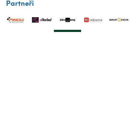
Partneři
Klub
A-tým
Družstva
Nábory
Mládež
Partneři
Fanzóna