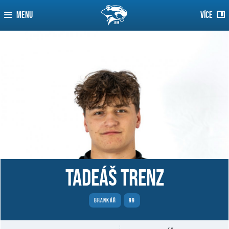
MENU
VÍCE
Tadeáš Trenz
BRANKÁŘ
99