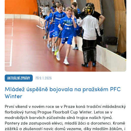
Aktuální zprávy
pá 9.1.2026
Mládež úspěšně bojovala na pražském PFC
Winter
První víkend v novém roce se v Praze koná tradiční mládežnický
florbalový turnaj Prague Floorball Cup Winter. Letos se v
modrobílých barvách zúčastnila silná trojice našich týmů.
Pantery zde zastupovali elévci, mladší žáci a dorostenci. Kromě
zážitků a zkušeností navíc domů vezeme, díky mladším žákům, i