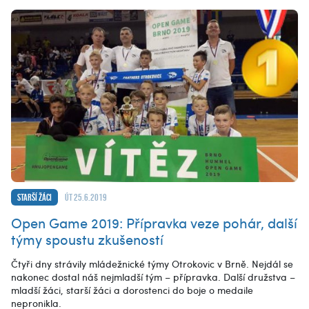
Starší žáci
út 25.6.2019
Open Game 2019: Přípravka veze pohár, další
týmy spoustu zkušeností
Čtyři dny strávily mládežnické týmy Otrokovic v Brně. Nejdál se
nakonec dostal náš nejmladší tým – přípravka. Další družstva –
mladší žáci, starší žáci a dorostenci do boje o medaile
nepronikla.