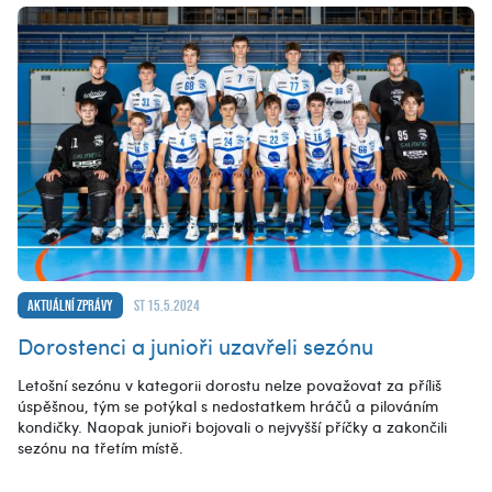
Aktuální zprávy
st 15.5.2024
Dorostenci a junioři uzavřeli sezónu
Letošní sezónu v kategorii dorostu nelze považovat za příliš
úspěšnou, tým se potýkal s nedostatkem hráčů a pilováním
kondičky. Naopak junioři bojovali o nejvyšší příčky a zakončili
sezónu na třetím místě.