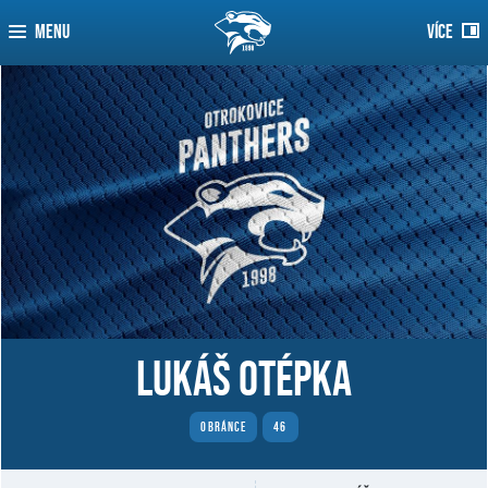
MENU
VÍCE
Lukáš Otépka
OBRÁNCE
46