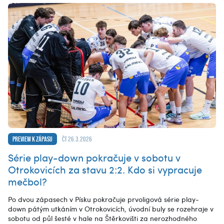
Preview k zápasu
čt 26.3.2026
Série play-down pokračuje v sobotu v
Otrokovicích za stavu 2:2. Kdo si vypracuje
mečbol?
Po dvou zápasech v Písku pokračuje prvoligová série play-
down pátým utkáním v Otrokovicích, úvodní buly se rozehraje v
sobotu od půl šesté v hale na Štěrkovišti za nerozhodného