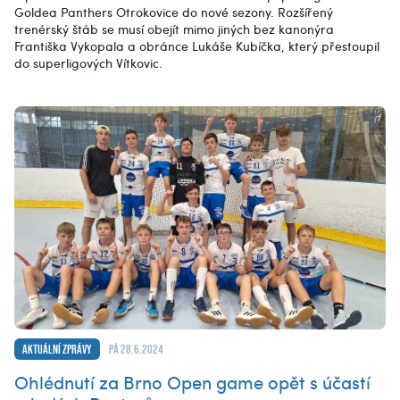
Goldea Panthers Otrokovice do nové sezony. Rozšířený
trenérský štáb se musí obejít mimo jiných bez kanonýra
Františka Vykopala a obránce Lukáše Kubíčka, který přestoupil
do superligových Vítkovic.
Aktuální zprávy
pá 28.6.2024
Ohlédnutí za Brno Open game opět s účastí