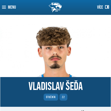
MENU
VÍCE
Vladislav Šeďa
ÚTOČNÍK
22