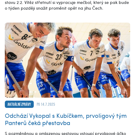
stavu 2:2. Vítěz střetnutí si vypracuje mečbol, který se pak bude
o týden později snažit proměnit opět na jihu Čech.
Aktuální zprávy
po 14.7.2025
Odchází Vykopal s Kubíčkem, prvoligový tým
Panterů čeká přestavba
S pozměněnou a omlazenou sestavou vstoupí prvoligové áčko