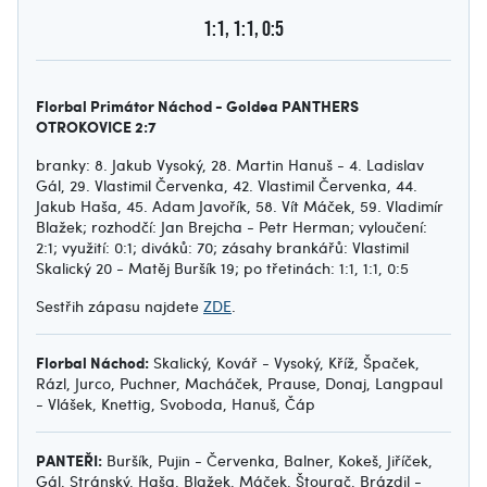
1:1, 1:1, 0:5
Florbal Primátor Náchod - Goldea PANTHERS
OTROKOVICE 2:7
branky: 8. Jakub Vysoký, 28. Martin Hanuš - 4. Ladislav
Gál, 29. Vlastimil Červenka, 42. Vlastimil Červenka, 44.
Jakub Haša, 45. Adam Javořík, 58. Vít Máček, 59. Vladimír
Blažek; rozhodčí: Jan Brejcha - Petr Herman; vyloučení:
2:1; využití: 0:1; diváků: 70; zásahy brankářů: Vlastimil
Skalický 20 - Matěj Buršík 19; po třetinách: 1:1, 1:1, 0:5
Sestřih zápasu najdete
ZDE
.
Florbal Náchod:
Skalický, Kovář - Vysoký, Kříž, Špaček,
Rázl, Jurco, Puchner, Macháček, Prause, Donaj, Langpaul
- Vlášek, Knettig, Svoboda, Hanuš, Čáp
PANTEŘI:
Buršík, Pujin - Červenka, Balner, Kokeš, Jiříček,
Gál, Stránský, Haša, Blažek, Máček, Štourač, Brázdil -