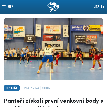
MENU
VÍCE
Reportáže
po 30.9.2024 | redakce
Panteři získali první venkovní body s