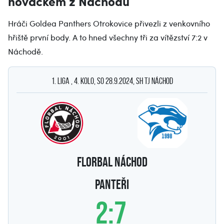
nováčkem z Náchodu
Hráči Goldea Panthers Otrokovice přivezli z venkovního
hřiště první body. A to hned všechny tři za vítězství 7:2 v
Náchodě.
1. Liga , 4. kolo, so 28.9.2024, SH TJ Náchod
Florbal Náchod
PANTEŘI
2:7