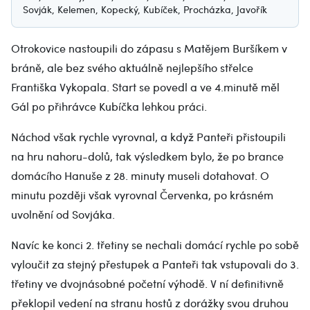
Sovják, Kelemen, Kopecký, Kubíček, Procházka, Javořík
Otrokovice nastoupili do zápasu s Matějem Buršíkem v
bráně, ale bez svého aktuálně nejlepšího střelce
Františka Vykopala. Start se povedl a ve 4.minutě měl
Gál po přihrávce Kubíčka lehkou práci.
Náchod však rychle vyrovnal, a když Panteři přistoupili
na hru nahoru-dolů, tak výsledkem bylo, že po brance
domácího Hanuše z 28. minuty museli dotahovat. O
minutu později však vyrovnal Červenka, po krásném
uvolnění od Sovjáka.
Navíc ke konci 2. třetiny se nechali domácí rychle po sobě
vyloučit za stejný přestupek a Panteři tak vstupovali do 3.
třetiny ve dvojnásobné početní výhodě. V ní definitivně
překlopil vedení na stranu hostů z dorážky svou druhou